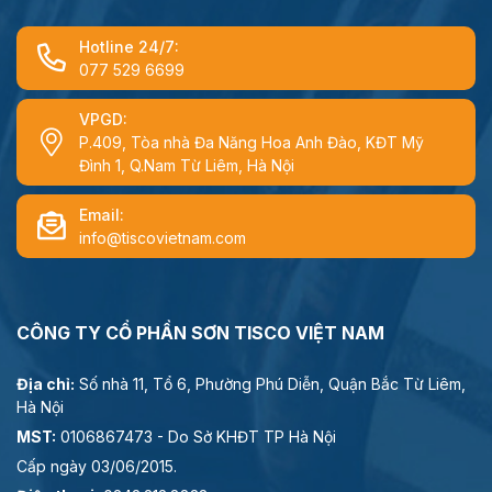
Hotline 24/7:
077 529 6699
VPGD:
P.409, Tòa nhà Đa Năng Hoa Anh Đào, KĐT Mỹ
Đình 1, Q.Nam Từ Liêm, Hà Nội
Email:
info@tiscovietnam.com
CÔNG TY CỔ PHẦN SƠN TISCO VIỆT NAM
Địa chỉ:
Số nhà 11, Tổ 6, Phường Phú Diễn, Quận Bắc Từ Liêm,
Hà Nội
MST:
0106867473 - Do Sở KHĐT TP Hà Nội
Cấp ngày 03/06/2015.