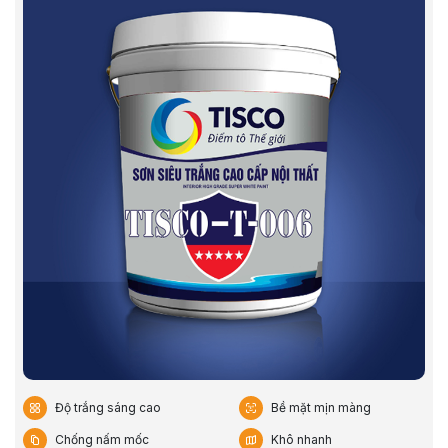
Độ trắng sáng cao
Bề mặt mịn màng
Chống nấm mốc
Khô nhanh